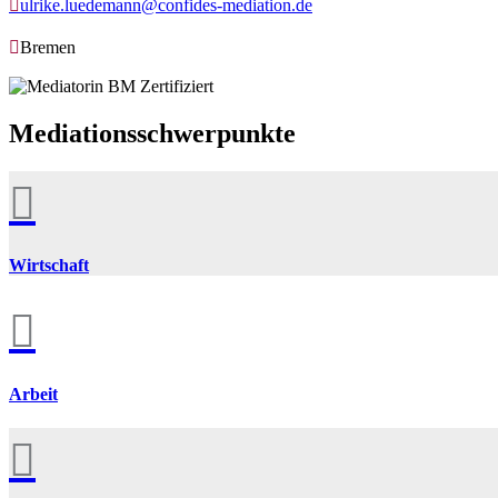

ulrike.luedemann@confides-mediation.de

Bremen
Mediationsschwerpunkte

Wirtschaft

Arbeit
